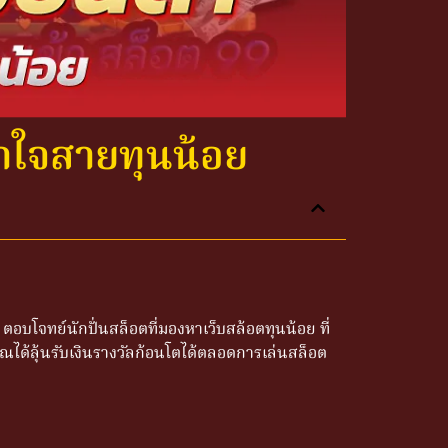
อาใจสายทุนน้อย
ตอบโจทย์นักปั่นสล็อตที่มองหาเว็บสล้อตทุนน้อย ที่
ณได้ลุ้นรับเงินรางวัลก้อนโตได้ตลอดการเล่นสล็อต