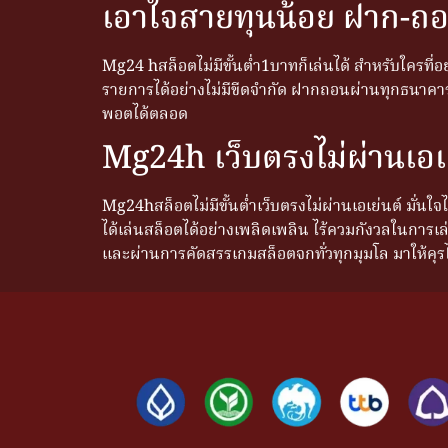
เอาใจสายทุนน้อย ฝาก-ถอน
Mg24 hสล็อตไม่มีขั้นต่ำ1บาทก็เล่นได้ สำหรับใครที่อ
รายการได้อย่างไม่มีขีดจำกัด ฝากถอนผ่านทุกธนาคาร พร
พอตได้ตลอด
Mg24h เว็บตรงไม่ผ่านเอเ
Mg24hสล็อตไม่มีขั้นต่ำเว็บตรงไม่ผ่านเอเย่นต์ มั่น
ได้เล่นสล็อตได้อย่างเพลิดเพลิน ไร้ควมกังวลในการเล
และผ่านการคัดสรรเกมสล็อตจกทั่วทุกมุมโล มาให้คุรได