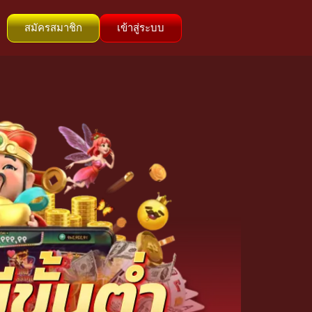
สมัครสมาชิก
เข้าสู่ระบบ