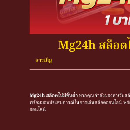
Mg24h สล็อตไม
สารบัญ
Mg24h สล็อตไม่มีขั้นต่ำ
หากคุณกำลังมองหาเว็บสล็อตไ
พร้อมมอบประสบการณ์ในการเล่นสล็อตออนไลน์ พร้อมทั
ออนไลน์