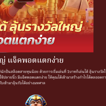
ใหญ่ แจ็คพอตแตกง่าย
กปั่นสล็อตสายทุนน้อย ด้วยการเริ่มเล่นที่ 1บาทก็เล่นได้ ลุ้นรางวัล
ค่ใช้ปลายนิ้ว มีแจ็ตพอตแตกง่าย ให้คุณได้เข้ามาสร้างกำไรได้ตลออดก
รับเข้ามาลุ้นรับได้อย่างมหศาล