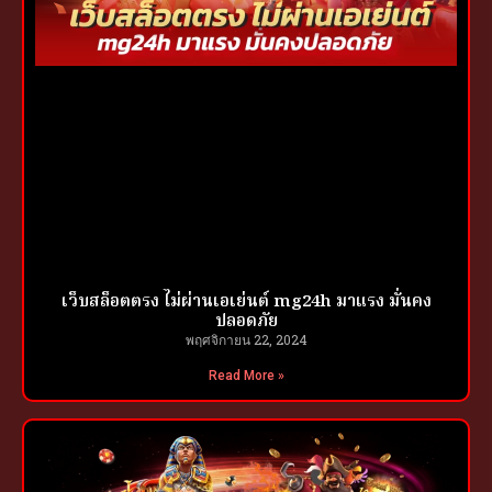
เว็บสล็อตตรง ไม่ผ่านเอเย่นต์ mg24h มาแรง มั่นคง
ปลอดภัย
พฤศจิกายน 22, 2024
Read More »