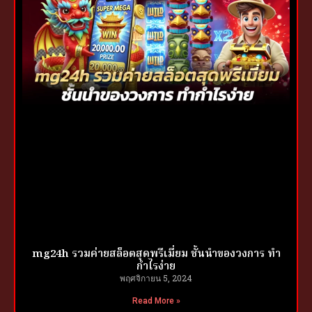
mg24h รวมค่ายสล็อตสุดพรีเมี่ยม ชั้นนำของวงการ ทำ
กำไรง่าย
พฤศจิกายน 5, 2024
Read More »